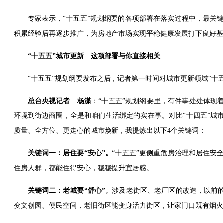
专家表示，“十五五”规划纲要的各项部署在落实过程中，最关
积累经验后再逐步推广，为房地产市场实现平稳健康发展打下良好基
“十五五”城市更新 这项部署与你直接相关
“十五五”规划纲要发布之后，记者第一时间对城市更新领域“十
总台央视记者 杨潇
：
“十五五”规划纲要里，有件事处处体现
环境到街边商圈，全是和咱们生活绑定的实在事。对比“十四五”城
质量、全方位、更走心的城市
焕新
，我提炼出以下4个关键词：
关键词一：居住要“安心”。
“十五五”更侧重危房治理和居住安
住房人群，都能住得安心，
稳稳
提升宜居感。
关键词二：老城要“舒心”
。涉及老街区、老厂区的改造，以前的
变文创园、便民空间，老旧街区能变身活力街区，让家门口既有烟火