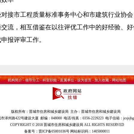
极对接市工程质量标准事务中心和市建筑行业协会
通交流，相互借鉴在以往评优工作中的好经验、好
成申报评审工作。
机构简介
-
领导分工
-
科室职能
-
直属单位
-
设为首页
-
加入收藏
-
网站地图
版权所有：晋城市住房和城乡建设局 主办：晋城市住房和城乡建设局
泽州路422号建设大厦 邮编：048000 电话/传真：0356-2229223 电子信箱：jcsjsjbgs@
COPYRIGHT © 2018 晋城市住房和城乡建设局 ALL RIGHTS RESERVED
备案号：
晋ICP备05001036号
网站标识码：1405000011