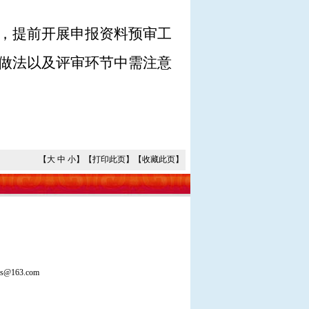
，提前开展申报资料预审工
做法以及评审环节中需注意
【
大
中
小
】【
打印此页
】【
收藏此页
】
163.com