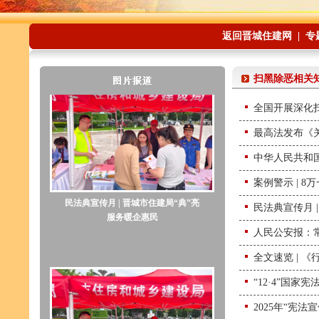
返回晋城住建网
|
专
扫黑除恶相关
全国开展深化
最高法发布《
中华人民共和
案例警示 | 
民法典宣传月 | 晋城市住建局“典”亮
民法典宣传月 
服务暖企惠民
人民公安报：常
全文速览 | 
“12·4”国
2025年“宪