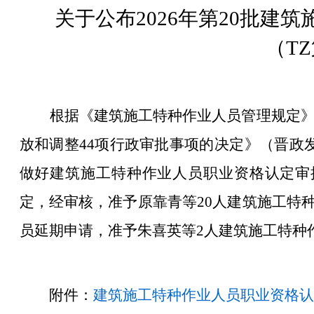
关于公布202
6
年第
20
批建筑
（TZ
根据《建筑施工特种作业人员管理规定》（
放和调整44项行政审批事项的决定》（晋政发
做好建筑施工特种作业人员职业资格认定审批
定
，经审核，
准予
原靠青等
20
人
建筑施工特
员
延期申请
，准予
朱喜英等
2
人
建筑施工特种
附
件：
建筑施工特种作业人员职业资格认定