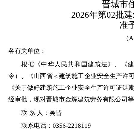
晋城市
2026年第02
准
（
A
各有关单位
：
根据《中华人民共和国建筑法》、《
令）、《山西省＜建筑施工企业安全生产许可证
《关于做好建筑施工企业安全生产许可证延期工
经
审
批
，
现对
晋城市金辉建筑劳务有限公司
等
联
系
人：吴晋
联系电话：
035
6
-
2218119